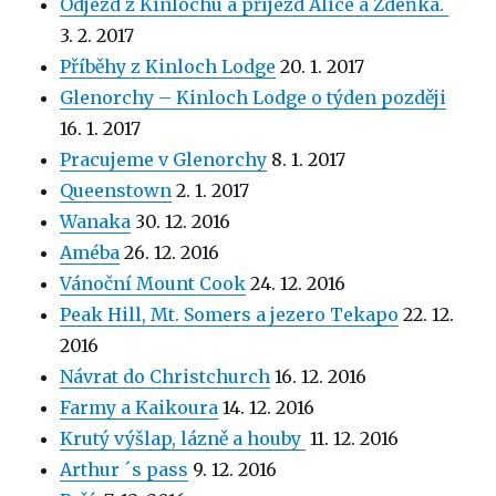
Odjezd z Kinlochu a příjezd Alice a Zdeňka.
3. 2. 2017
Příběhy z Kinloch Lodge
20. 1. 2017
Glenorchy – Kinloch Lodge o týden později
16. 1. 2017
Pracujeme v Glenorchy
8. 1. 2017
Queenstown
2. 1. 2017
Wanaka
30. 12. 2016
Améba
26. 12. 2016
Vánoční Mount Cook
24. 12. 2016
Peak Hill, Mt. Somers a jezero Tekapo
22. 12.
2016
Návrat do Christchurch
16. 12. 2016
Farmy a Kaikoura
14. 12. 2016
Krutý výšlap, lázně a houby
11. 12. 2016
Arthur ´s pass
9. 12. 2016