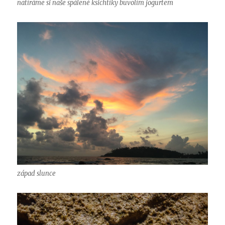
natíráme si naše spálené ksichtíky buvolím jogurtem
západ slunce