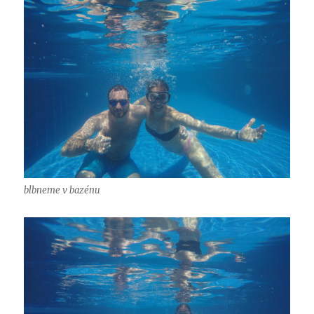
blbneme v bazénu