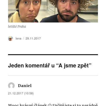
letiště Praha
Autor:
lena
Publikováno:
29.11.2017
Jeden komentář u “A jsme zpět”
Daniel
napsal:
21.12.2017 (10:58)
Mooc krásný článek 🙂 Určitě jste si to parádně