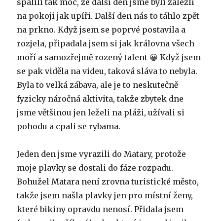
spálili tak moc, že další den jsme byli zalezlí
na pokoji jak upíři. Další den nás to táhlo zpět
na prkno. Když jsem se poprvé postavila a
rozjela, připadala jsem si jak královna všech
moří a samozřejmě rozený talent 😀 Když jsem
se pak viděla na videu, taková sláva to nebyla.
Byla to velká zábava, ale je to neskutečně
fyzicky náročná aktivita, takže zbytek dne
jsme většinou jen leželi na pláži, užívali si
pohodu a cpali se rybama.
Jeden den jsme vyrazili do Matary, protože
moje plavky se dostali do fáze rozpadu.
Bohužel Matara není zrovna turistické město,
takže jsem našla plavky jen pro místní ženy,
které bikiny opravdu nenosí. Přidala jsem