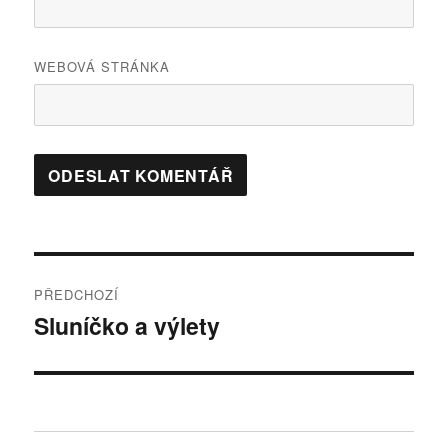
WEBOVÁ STRÁNKA
Navigace
PŘEDCHOZÍ
pro
Sluníčko a výlety
Předchozí
příspěvek:
příspěvek