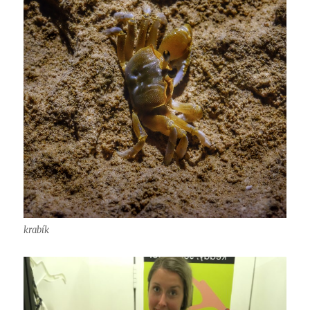
krabík