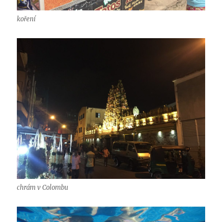
koření
chrám v Colombu