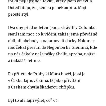
fotku nejlepšího úlovku, který jsem objevila.
Doteď lituju, že jsem si je nekoupila. Mají
prostě styl.
Dva dny před odletem jsme strávili v Colombu.
Není tam moc co k vidění, takže jsme převážně
obíhali obchody a nakupovali dárky. Nakonec
nás čekal přesun do Negomba ke Glenimu, kde
na nás čekaly naše tašky. Sbalit, sprcha, najíst
a tadáááá, letíme.
Po příletu do Prahy si Mara hověl, jaká je
v Česku fajnová zima. Já jako přivítání
s Českem chytla škaderou chřipku.
Byl to ale fajn výlet, co? 🙂