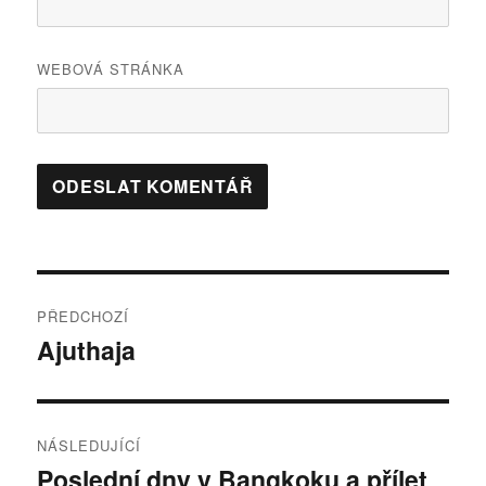
WEBOVÁ STRÁNKA
Navigace
PŘEDCHOZÍ
pro
Ajuthaja
Předchozí
příspěvek:
příspěvek
NÁSLEDUJÍCÍ
Poslední dny v Bangkoku a přílet
Následující