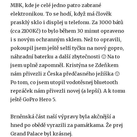
MBK, kde je celé jedno patro zabrané
elektronikou. To se hodí, když má člověk
prasklý sklo i displej u telefonu. Za 3000 bátů
(cca 2100Kč) to bylo během 30 minut opraveno
i s novým ochranným sklem. Než to opravili,
pokoupil jsem ještě selfí tyčku na nový gopro,
náhradní baterku a další zbytečnosti 🙂 Na to
jsem uplně zapomněl. Kristýna se Zdeňkem
nám přivezli z Česka předčasného ježíška 🙂
Po tom, co jsem utopil vodotěsnej bluetooth
repráček nám přivezli novej (a lepší). A k tomu
ještě GoPro Hero 5.
Brněnská část naší výpravy byla akčnější a
hned po obědě vyrazili za památkama. Že prej
Grand Palace byl krásnej.