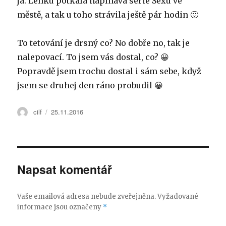
já. Lenku potkala napínavá série Sexu ve
městě, a tak u toho strávila ještě pár hodin 🙂
To tetování je drsný co? No dobře no, tak je
nalepovací. To jsem vás dostal, co? 😀
Popravdě jsem trochu dostal i sám sebe, když
jsem se druhej den ráno probudil 😀
Autor:
cilf
Publikováno:
25.11.2016
Napsat komentář
Vaše emailová adresa nebude zveřejněna.
Vyžadované
informace jsou označeny
*