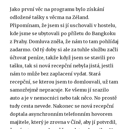
Jako první věc na programu bylo získání
odložené tašky s věcma na Zéland.
Připomínam, že jsem si jí uschovali v hostelu,
kde jsme se ubytovali po příletu do Bangkoku
z Prahy. Domluva zněla, že nám to tam pohlídaj
zadarmo. Od tý doby si ale za tuhle službu začli
účtovat peníze, takže když jsem se stavili pro
tašku, tak si nová recepční nebyla jistá, jestli
nám to může bez zaplacení vydat. Stará
recepční, se kterou jsem to domlouvali, už tam
samozřejmě nepracuje. Ke všemu jí srazilo
auto a je v nemocnici nebo tak něco. No prostě
tudy cesta nevede. Nakonec se nová recepční
doptala asynchronním telefonním hovorem
majitele, který je zrovna v Číně, aby jí potvrdil,