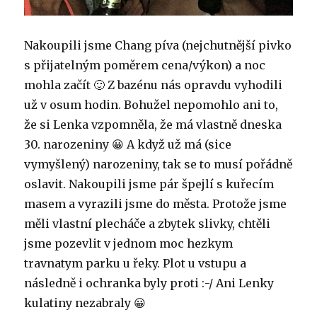
Nakoupili jsme Chang píva (nejchutnější pivko
s přijatelným poměrem cena/výkon) a noc
mohla začít 🙂 Z bazénu nás opravdu vyhodili
už v osum hodin. Bohužel nepomohlo ani to,
že si Lenka vzpomněla, že má vlastně dneska
30. narozeniny 😀 A když už má (sice
vymyšlený) narozeniny, tak se to musí pořádně
oslavit. Nakoupili jsme pár špejlí s kuřecím
masem a vyrazili jsme do města. Protože jsme
měli vlastní plecháče a zbytek slivky, chtěli
jsme pozevlit v jednom moc hezkym
travnatym parku u řeky. Plot u vstupu a
následně i ochranka byly proti :-/ Ani Lenky
kulatiny nezabraly 😀