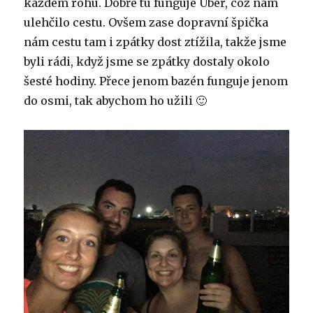
každém rohu. Dobře tu funguje Uber, což nám
ulehčilo cestu. Ovšem zase dopravní špička
nám cestu tam i zpátky dost ztížila, takže jsme
byli rádi, když jsme se zpátky dostaly okolo
šesté hodiny. Přece jenom bazén funguje jenom
do osmi, tak abychom ho užili 🙂