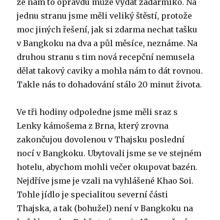
že nám to opravdu může vydat zadarmiko. Na
jednu stranu jsme měli veliký štěstí, protože
moc jiných řešení, jak si zdarma nechat tašku
v Bangkoku na dva a půl měsíce, neznáme. Na
druhou stranu s tim nová recepční nemusela
dělat takový caviky a mohla nám to dát rovnou.
Takle nás to dohadování stálo 20 minut života.
Ve tři hodiny odpoledne jsme měli sraz s
Lenky kámošema z Brna, který zrovna
zakončujou dovolenou v Thajsku poslední
nocí v Bangkoku. Ubytovali jsme se ve stejném
hotelu, abychom mohli večer okupovat bazén.
Nejdříve jsme je vzali na vyhlášené Khao Soi.
Tohle jídlo je specialitou severní části
Thajska, a tak (bohužel) není v Bangkoku na