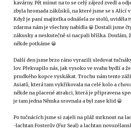
kavárny. Pět minut na to se celý zájezd zvedl a odj
zbyla hromada zákůsků, na které jsme se s Alicí 
Když je paní majitelka odnášela ze stolů, uviděla 
zdarma nám je všechny nabídla 😀 Dostali jsme čty
zákusky a neskutečně si nacpali bříška. Doufám, že
někde potkáme 😀
Další den jsme brzo ráno vyrazili sledovat tučnák
lov. Překvapilo nás, jak vysoko ve svahu bydlí a ž
prudkého kopce vyskákat. Trochu nám tento záži
Asiatů, která tam vykřikovala na celé kolo a choval
někde na placené atrakci, která je připravena sp
je tam jedna Němka srovnala a byl zase klid 😀
Po tučnácích jsme si zajeli na pláž mrknout na lac
-lachtan Fosterův (Fur Seal) a lachtan novozélansk