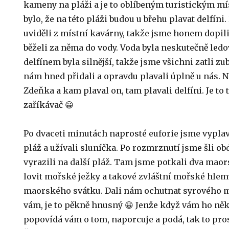
kameny na pláži a je to oblíbeným turistickým mí
bylo, že na této pláži budou u břehu plavat delfíni.
uviděli z místní kavárny, takže jsme honem dopili
běželi za něma do vody. Voda byla neskutečně ledov
delfínem byla silnější, takže jsme všichni zatli zub
nám hned přidali a opravdu plavali úplně u nás. Ne
Zdeňka a kam plaval on, tam plavali delfíni. Je to 
zaříkávač 😀
Po dvaceti minutách naprosté euforie jsme vyplavi
pláž a užívali sluníčka. Po rozmrznutí jsme šli o
vyrazili na další pláž. Tam jsme potkali dva maors
lovit mořské ježky a takové zvláštní mořské hlem
maorského svátku. Dali nám ochutnat syrového 
vám, je to pěkně hnusný 😀 Jenže když vám ho něk
popovídá vám o tom, naporcuje a podá, tak to pros