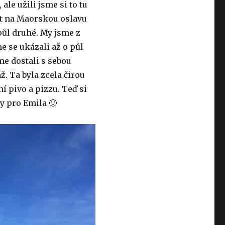
ale užili jsme si to tu
ít na Maorskou oslavu
půl druhé. My jsme z
me se ukázali až o půl
sme dostali s sebou
ž. Ta byla zcela čirou
í pivo a pizzu. Teď si
y pro Emila 🙂