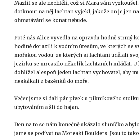
Mazlit se ale nechtěli, což si Mara sám vyzkoušel
dotknout na něj lachtan vyjekl, jakože on je jen 
ohmatávání se konat nebude.
Poté nás Alice vyvedla na opravdu hodně strmý k
hodině dorazili k vodním útesům, ve kterých se v
mořskou vodou, ze kterých si lachtani udělali sv
jezírku se mrcasilo několik lachtaních mláďat. U
dohlížel alespoň jeden lachtan vychovatel, aby 
neskákali z bazénků do moře.
Večer jsme si dali pár pivek u piknikového stolk
ubytováním a šli do hajan.
Den na to se nám konečně ukázalo sluníčko a bylo
jsme se podívat na Moreaki Boulders. Jsou to tako