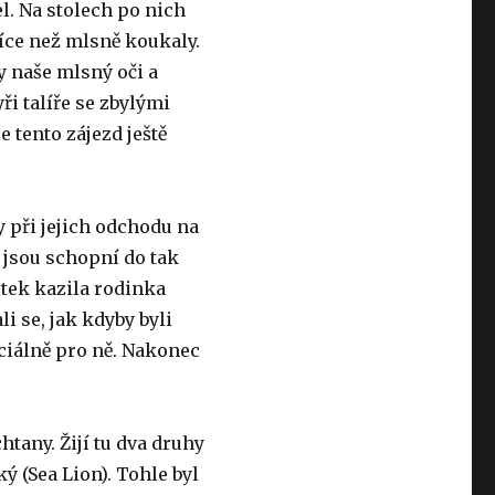
el. Na stolech po nich
více než mlsně koukaly.
ty naše mlsný oči a
ři talíře se zbylými
 tento zájezd ještě
y při jejich odchodu na
e jsou schopní do tak
tek kazila rodinka
i se, jak kdyby byli
eciálně pro ně. Nakonec
htany. Žijí tu dva druhy
ý (Sea Lion). Tohle byl