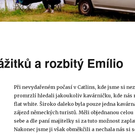
žitků a rozbitý Emílio
Při nevydařeném počasí v Catlins, kde jsme si nez
promrzlí hledali jakoukoliv kavárničku, kde nás n
flat white. Široko daleko byla pouze jedna kavárn
zájezd německých turistů. Měli objednanou celou
sebe a dle paní majitelky si za tuto možnost zapl
Nakonec jsme ji však obměkčili a nechala nás si 