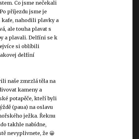
stem. Co jsme nečekali
 Po příjezdu jsme je
 kafe, nahodili plavky a
á, ale touha plavat s
y a plavali. Delfíni se k
jvíce si oblíbili
takovej delfíní
li naše zmrzlá těla na
bdivovat kameny a
ké potapěče, kteří byli
ýždě (paua) na oslavu
mořského ježka. Řeknu
do takhle nabídne,
tě nevyplivnete, že 😀