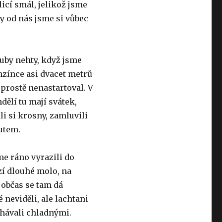
icí smál, jelikož jsme
ry od nás jsme si vůbec
zuby nehty, když jsme
enzínce asi dvacet metrů
 prostě nenastartoval. V
dělí tu mají svátek,
li si krosny, zamluvili
autem.
e ráno vyrazili do
í dlouhé molo, na
 občas se tam dá
 neviděli, ale lachtani
echávali chladnými.