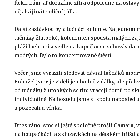
Řekli nám, ať dorazíme zítra odpoledne na oslav
nějaká jiná tradiční jídla.
Další zastávkou byla tučnáčí kolonie. Na jednom m
tučnáky žlutooké, kolem nich spousta malých zají
pláži lachtani a vedle na kopečku se schovávala 
modrých. Bylo to koncentrované štěstí.
Večer jsme vyrazili sledovat návrat tučnáků modr
Bohužel jsme je viděli jen hodně z dálky, ale překv
od tučnáků žlutookých se tito vracejí domů po sk
individuálně. Na hostelu jsme si spolu naposled u
a pokecali u vínka.
Dnes ráno jsme si ještě společně prošli Oamaru, vr
na houpačkách a skluzavkách na dětském hřišti a