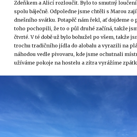
Zdeňkem a Alicí rozloučit. Bylo to smutný loučení, 
spolu báječně. Odpoledne jsme chtěli s Marou zaj
dnešního svátku. Potapěč nám řekl, ať dojdeme o 
toho pochopili, že to o půl druhé začíná, takže js
čtvrté. V té době už bylo bohužel po všem, takže j
trochu tradičního jídla do alobalu a vyrazili na plá
náhodou vedle pivovaru, kde jsme ochutnali místn
užíváme pokoje na hostelu a zítra vyrážíme zpátk