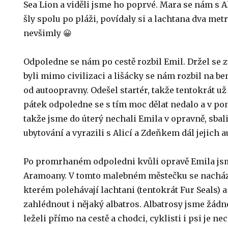
Sea Lion a viděli jsme ho poprvé. Mara se nám s Al
šly spolu po pláži, povídaly si a lachtana dva met
nevšimly 😀
Odpoledne se nám po cestě rozbil Emil. Držel se 
byli mimo civilizaci a lišácky se nám rozbil na b
od autoopravny. Odešel startér, takže tentokrát už
pátek odpoledne se s tím moc dělat nedalo a v pon
takže jsme do úterý nechali Emila v opravně, sbali
ubytování a vyrazili s Alicí a Zdeňkem dál jejich 
Po promrhaném odpoledni kvůli opravě Emila jsm
Aramoany. V tomto malebném městečku se nacház
kterém polehávají lachtani (tentokrát Fur Seals) a
zahlédnout i nějaký albatros. Albatrosy jsme žádné
leželi přímo na cestě a chodci, cyklisti i psi je n