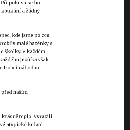
. Při pokusu se ho
na koukání a žádný
opec, kde jsme po cca
yrobily malé bazénky s
oje školky. V každém
 každého jezírka však
mu drobci náhodou
u před naším
 krásně teplo. Vyrazili
vé atypické kulaté