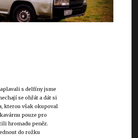
aplavali s delfíny jsme
echají se ohřát a dát si
a, kterou však okupoval
 kavárnu pouze pro
atili hromadu peněz.
sednout do rožku