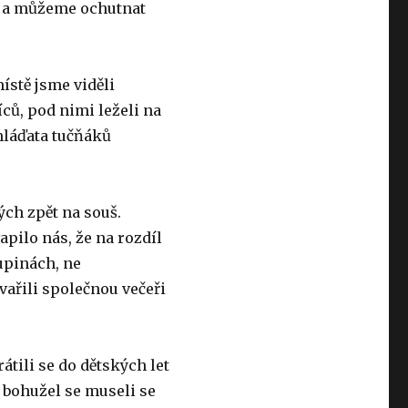
y a můžeme ochutnat
ístě jsme viděli
ců, pod nimi leželi na
mláďata tučňáků
ých zpět na souš.
apilo nás, že na rozdíl
upinách, ne
vařili společnou večeři
átili se do dětských let
 bohužel se museli se