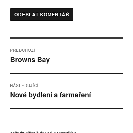
Navigace
PŘEDCHOZÍ
pro
Browns Bay
Předchozí
příspěvek:
příspěvek
NÁSLEDUJÍCÍ
Nové bydlení a farmaření
Následující
příspěvek: