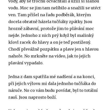
vody, aby se trochu očvachtali a užili si slanou
vodu. Moc se jim tam nelíbilo a snažili se utéct
ven. Tam přišel na řadu podběrák, kterým
docela obratně házela tučňáky zpátky. Jsou
hrozně zábavní, protože jim to plávání moc
nejde. Jednoho z nich prý když byl malinký
klovl racek do hlavy a on je teď postižený.
Chodí převážně pozpátku a plave jen s hlavou
nahoře. No mrkněte na video, jak to jejich
plavání vypadalo.
Jedna z dam spatřila mé nadšení a na konci,
při jejich výlovu mi dala jednoho tučňáka do
náruče. No co vám budu povídat, byl to totální
rauš. Jsou naprosto boží.