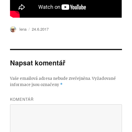
Autor:
lena
Publikováno:
24.6.2017
Napsat komentář
Vaše emailová adresa nebude zveřejněna.
Vyžadované
informace jsou označeny
*
KOMENTÁŘ