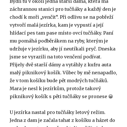
Bydlí tu v okolí jedna starší dáma, která má
záchrannou stanici pro tučňáky a každý den je
chodí k moři „venčit“. Při odlivu se na pobřeží
vytvoří malá jezírka, kam je vypustí a její
hlídací pes tam pase místo ovcí tučňáky. Paní
mu pomáhá podběrákem na ryby, kterým je
udržuje v jezírku, aby jí neutíkali pryč. Dneska
jsme se vyrazili na toto venčení podívat.
Přijely dvě starší dámy a vytáhly z kufru auta
malý piknikový košík. Vůbec by mě nenapadlo,
že v tom košíku bude pět modrých tučňáků.
Mara je nesl k jezírkům, protože takový
piknikový košík s pěti tučňáky se pronese 😀
U jezírka nastal pro tučňáky letový režim.
Jedna z dam je začala tahat z košíku a házet do