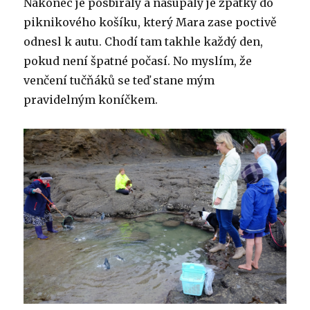
Nakonec je posbíraly a našupaly je zpátky do
piknikového košíku, který Mara zase poctivě
odnesl k autu. Chodí tam takhle každý den,
pokud není špatné počasí. No myslím, že
venčení tučňáků se teď stane mým
pravidelným koníčkem.