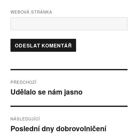
WEBOVÁ STRÁNKA
Navigace
PŘEDCHOZÍ
pro
Udělalo se nám jasno
Předchozí
příspěvek:
příspěvek
NÁSLEDUJÍCÍ
Poslední dny dobrovolničení
Následující
příspěvek: