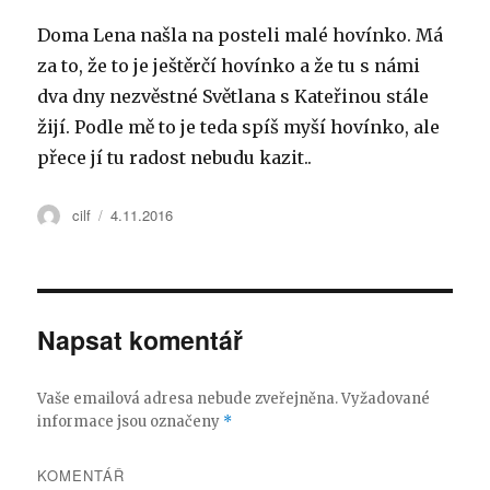
Doma Lena našla na posteli malé hovínko. Má
za to, že to je ještěrčí hovínko a že tu s námi
dva dny nezvěstné Světlana s Kateřinou stále
žijí. Podle mě to je teda spíš myší hovínko, ale
přece jí tu radost nebudu kazit..
Autor:
cilf
Publikováno:
4.11.2016
Napsat komentář
Vaše emailová adresa nebude zveřejněna.
Vyžadované
informace jsou označeny
*
KOMENTÁŘ