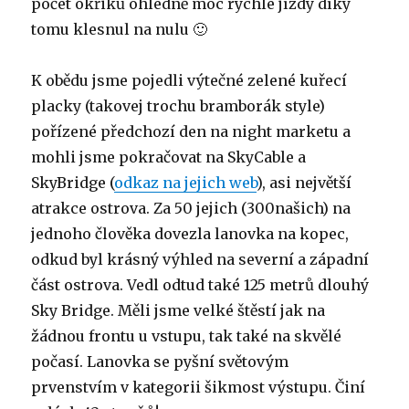
počet okřiků ohledně moc rychlé jízdy díky
tomu klesnul na nulu 🙂
K obědu jsme pojedli výtečné zelené kuřecí
placky (takovej trochu bramborák style)
pořízené předchozí den na night marketu a
mohli jsme pokračovat na SkyCable a
SkyBridge (
odkaz na jejich web
), asi největší
atrakce ostrova. Za 50 jejich (300našich) na
jednoho člověka dovezla lanovka na kopec,
odkud byl krásný výhled na severní a západní
část ostrova. Vedl odtud také 125 metrů dlouhý
Sky Bridge. Měli jsme velké štěstí jak na
žádnou frontu u vstupu, tak také na skvělé
počasí. Lanovka se pyšní světovým
prvenstvím v kategorii šikmost výstupu. Činí