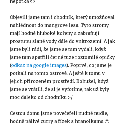
nepotká 🙂
Objevili jsme tam i chodník, který umožňoval
nahlédnout do mangrove lesa. Tyto stromy
mají hodně hluboké kořeny a zabraňují
prostupu slané vody dále do vnitrozemí. A jak
jsme byli rádi, že jsme se tam vydali, když
jsme tam spatřili černé tuze roztomilé opičky
(
odkaz na google images
). Poprvé, co jsme je
potkali na tomto ostrově. A ještě k tomu v
jejich přirozeném prostředí. Bohužel, když
jsme se vrátili, že si je vyfotíme, tak už byly
moc daleko od chodníku :-/
Cestou domu jsme povečeřeli nudné nudle,
hodně pálivé curry a řízek s hranolkama 🙂