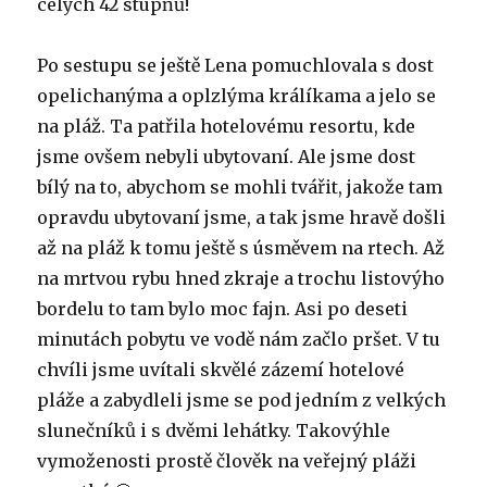
celých 42 stupňů!
Po sestupu se ještě Lena pomuchlovala s dost
opelichanýma a oplzlýma králíkama a jelo se
na pláž. Ta patřila hotelovému resortu, kde
jsme ovšem nebyli ubytovaní. Ale jsme dost
bílý na to, abychom se mohli tvářit, jakože tam
opravdu ubytovaní jsme, a tak jsme hravě došli
až na pláž k tomu ještě s úsměvem na rtech. Až
na mrtvou rybu hned zkraje a trochu listovýho
bordelu to tam bylo moc fajn. Asi po deseti
minutách pobytu ve vodě nám začlo pršet. V tu
chvíli jsme uvítali skvělé zázemí hotelové
pláže a zabydleli jsme se pod jedním z velkých
slunečníků i s dvěmi lehátky. Takovýhle
vymoženosti prostě člověk na veřejný pláži