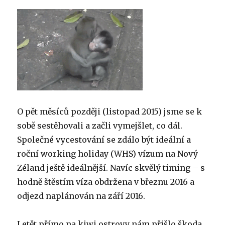
O pět měsíců později (listopad 2015) jsme se k
sobě sestěhovali a začli vymejšlet, co dál.
Společné vycestování se zdálo být ideální a
roční working holiday (WHS) vízum na Nový
Zéland ještě ideálnější. Navíc skvělý timing – s
hodně štěstím víza obdržena v březnu 2016 a
odjezd naplánován na září 2016.
Letět přímo na kiwi ostrovy nám přišlo škoda,