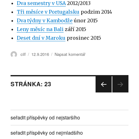
Dva semestry v USA
2012/2013
Tři měsíce v Portugalsku
podzim 2014
Dva týdny v Kambodže
únor 2015
Leny měsíc na Bali
září 2015
Deset dní v Maroku
prosinec 2015
Autor:
cilf
Publikováno:
12.9.2016
Napsat komentář
pro
text
s
názvem
Intro
Navigace
STRÁNKA:
23
PŘE
pro
DCH
OZÍ
příspěvky
STRÁ
seřadit příspěvky od nejstaršího
NKA
seřadit příspěvky od nejmladšího