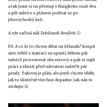
a tak jsme si na přestup v Bangkoku vzali dva
a půl měsíce s plánem podívat se po
jihovýchodní Asii.
A zde začíná náš Ze(v)landí deníček 🙂
P.S. A co že to chcem dělat na Zélandu? Koupit
auto (větší s matrací na spaní), během pár
měsíců procestovat oba ostrovy a pak si najít
práci a zkusit před návratem našetřit pár
peněz. Takovej je plán, ale jestli chcete vědět,
jak to skutečně všechno dopadne, tak nás tu
sledujte 😉