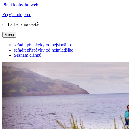
Přejít k obsahu webu
Ze(v)landujeme
Cilf a Lena na cestách
Menu
seřadit příspěvky od nejstaršího
seřadit příspěvky od nejmladšího
Seznam článků